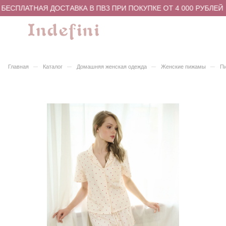
БЕСПЛАТНАЯ ДОСТАВКА В ПВЗ ПРИ ПОКУПКЕ ОТ 4 000 РУБЛЕЙ
–
–
–
–
Главная
Каталог
Домашняя женская одежда
Женские пижамы
Пи