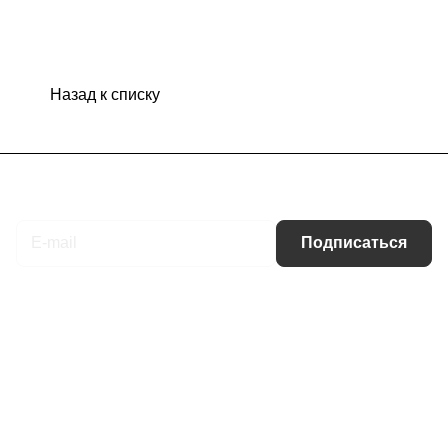
Назад к списку
Подписаться
на новости и акции
Подписаться
Интернет-магазин
Компания
Информация
Помощь