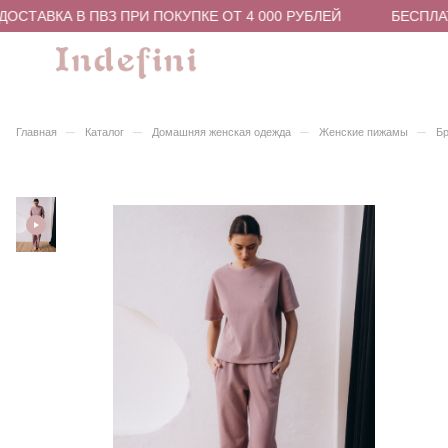
ОСТАВКА В ПВЗ ПРИ ПОКУПКЕ ОТ 4 000 РУБЛЕЙ
БЕСПЛАТ
–
–
–
–
Главная
Каталог
Домашняя женская одежда
Женские пижамы
Бр