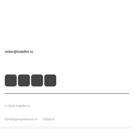
Информация
Помощь
Контакты
+7 (495) 660-50-80
order@indefini.ru
г. Москва, Рязанский проспект, 3Б
© 2026 Indefini.ru
Конфиденциальность
Оферта