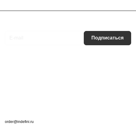
Подписаться
на новости и акции
Подписаться
Интернет-магазин
Компания
Информация
Помощь
Контакты
+7 (495) 660-50-80
order@indefini.ru
г. Москва, Рязанский проспект, 3Б