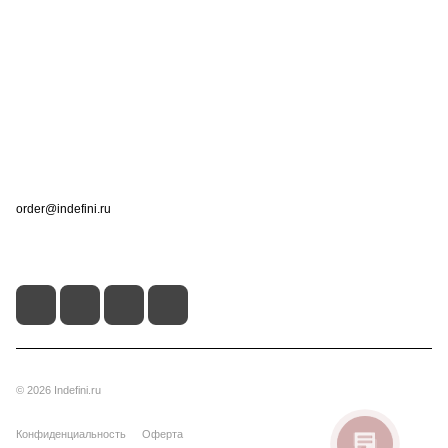
Компания
Информация
Помощь
Контакты
+7 (495) 660-50-80
order@indefini.ru
г. Москва, Рязанский проспект, 3Б
© 2026 Indefini.ru
Конфиденциальность
Оферта