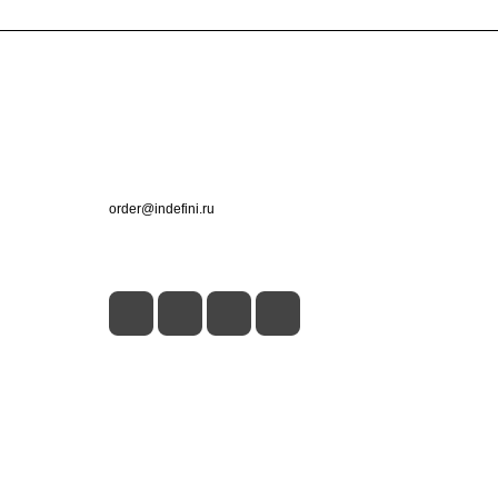
Контакты
+7 (495) 660-50-80
order@indefini.ru
г. Москва, Рязанский проспект, 3Б