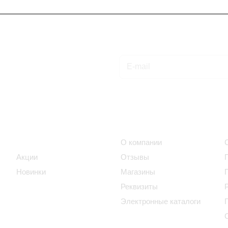
Подписаться
на новости и акции
Интернет-магазин
Компания
Каталог
О компании
Акции
Отзывы
Новинки
Магазины
Реквизиты
Электронные каталоги