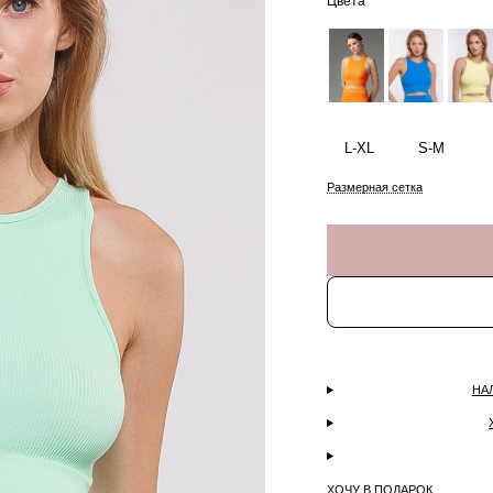
Цвета
L-XL
S-M
Размерная сетка
НА
ХОЧУ В ПОДАРОК