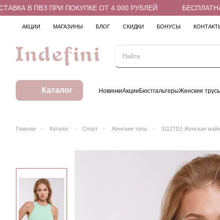
ВКА В ПВЗ ПРИ ПОКУПКЕ ОТ 4 000 РУБЛЕЙ
БЕСПЛАТНАЯ 
АКЦИИ
МАГАЗИНЫ
БЛОГ
СКИДКИ
БОНУСЫ
КОНТАКТ
Каталог
Новинки
Акции
Бюстгальтеры
Женские трус
–
–
–
–
Главная
Каталог
Спорт
Женские топы
3112TDJ Женская майк