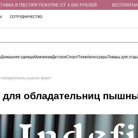
В ПВЗ ПРИ ПОКУПКЕ ОТ 4 000 РУБЛЕЙ
БЕСПЛАТНАЯ ДОСТ
Ы
СОТРУДНИЧЕСТВО
ы
Домашняя одежда
Мужчинам
Детское
Спорт
Пляж
Аксессуары
Товары для отды
ля обладательниц пышных форм?
р для обладательниц пышн