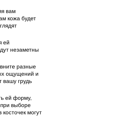
яя вам
ам кожа будет
глядят
я ей
удут незаметны
авните разные
ных ощущений и
т вашу грудь
ть ей форму,
 при выборе
 косточек могут