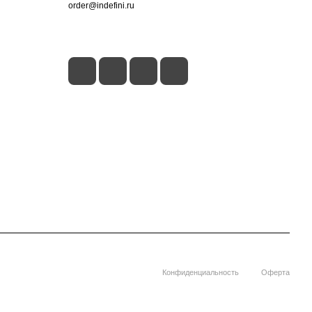
order@indefini.ru
г. Москва, Рязанский проспект, 3Б
Конфиденциальность
Оферта