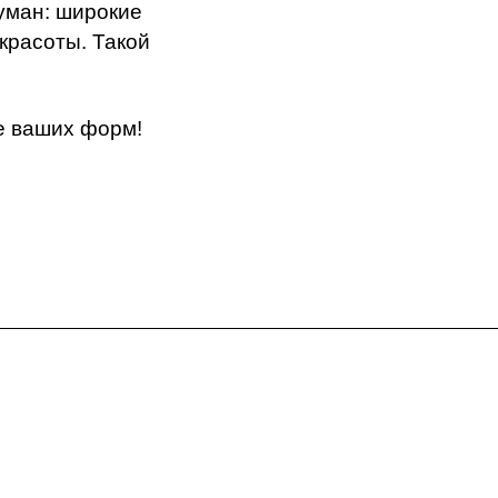
уман: широкие
красоты. Такой
те ваших форм!
Контакты
+7 (495) 660-50-80