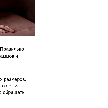
 Правильно
раммов и
х размеров,
го белья.
то обращать