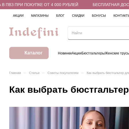
 ПРИ ПОКУПКЕ ОТ 4 000 РУБЛЕЙ
БЕСПЛАТНАЯ ДОСТАВКА 
АКЦИИ
МАГАЗИНЫ
БЛОГ
СКИДКИ
БОНУСЫ
КОНТАКТ
Каталог
Новинки
Акции
Бюстгальтеры
Женские трус
–
–
–
Главная
Статьи
Советы покупателям
Как выбрать бюстгальтер д
Как выбрать бюстгальте