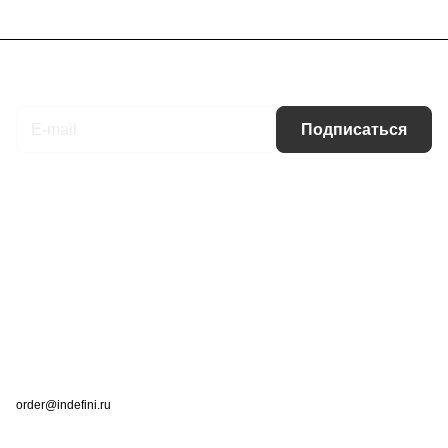
Подписаться
на новости и акции
Подписаться
Интернет-магазин
Компания
Информация
Помощь
Контакты
+7 (495) 660-50-80
order@indefini.ru
г. Москва, Рязанский проспект, 3Б