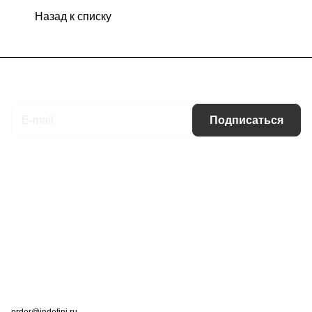
Назад к списку
Подписаться
на новости и акции
Подписаться
Интернет-магазин
Компания
Информация
Помощь
Контакты
+7 (495) 660-50-80