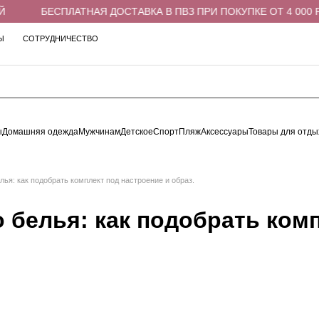
БЕСПЛАТНАЯ ДОСТАВКА В ПВЗ ПРИ ПОКУПКЕ ОТ 4 000 РУБЛЕЙ
Ы
СОТРУДНИЧЕСТВО
ы
Домашняя одежда
Мужчинам
Детское
Спорт
Пляж
Аксессуары
Товары для отды
лья: как подобрать комплект под настроение и образ.
 белья: как подобрать комп