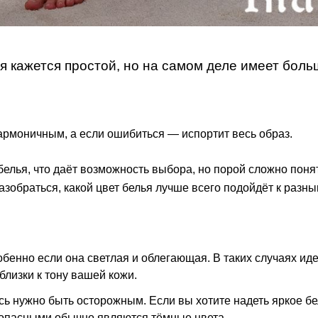
я кажется простой, но на самом деле имеет бол
гармоничным, а если ошибиться — испортит весь образ.
лья, что даёт возможность выбора, но порой сложно понять
азобраться, какой цвет белья лучше всего подойдёт к разн
обенно если она светлая и облегающая. В таких случаях ид
лизки к тону вашей кожи.
ь нужно быть осторожным. Если вы хотите надеть яркое бел
езопасными обычно являются тёмные цвета.