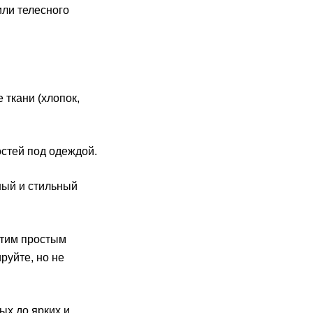
или телесного
 ткани (хлопок,
остей под одеждой.
ный и стильный
этим простым
руйте, но не
ых до ярких и