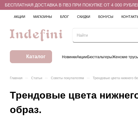
АТНАЯ ДОСТАВКА В ПВЗ ПРИ ПОКУПКЕ ОТ 4 000 РУБЛЕЙ
АКЦИИ
МАГАЗИНЫ
БЛОГ
СКИДКИ
БОНУСЫ
КОНТАКТ
Каталог
Новинки
Акции
Бюстгальтеры
Женские трус
–
–
–
Главная
Статьи
Советы покупателям
Трендовые цвета нижнего бе
Трендовые цвета нижнего
образ.