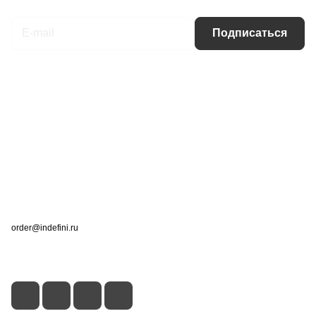
Подписаться
Интернет-магазин
Компания
Информация
Помощь
Контакты
+7 (495) 660-50-80
order@indefini.ru
г. Москва, Рязанский проспект, 3Б