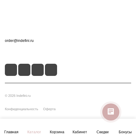
Помощь
Контакты
+7 (495) 660-50-80
order@indefini.ru
г. Москва, Рязанский проспект, 3Б
© 2026 Indefini.ru
Конфиденциальность
Оферта
Главная
Каталог
Корзина
Кабинет
Скидки
Бонусы