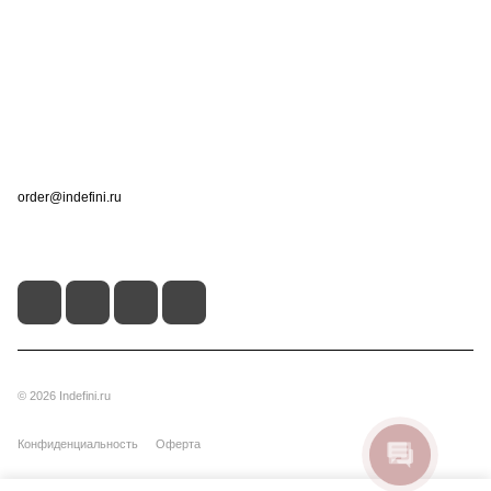
Компания
Информация
Помощь
Контакты
+7 (495) 660-50-80
order@indefini.ru
г. Москва, Рязанский проспект, 3Б
© 2026 Indefini.ru
Конфиденциальность
Оферта