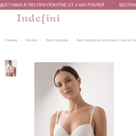
ОСТАВКА В ПВЗ ПРИ ПОКУПКЕ ОТ 4 000 РУБЛЕЙ
БЕСПЛАТ
–
–
–
Главная
Каталог
Бюстгальтеры
Бюстгальтер на косточках с пуш-ап (