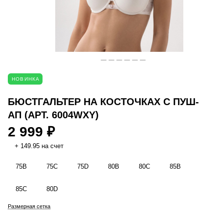
НОВИНКА
БЮСТГАЛЬТЕР НА КОСТОЧКАХ С ПУШ-
АП (АРТ. 6004WXY)
2 999 ₽
+ 149.95 на счет
75B
75C
75D
80B
80C
85B
85C
80D
Размерная сетка