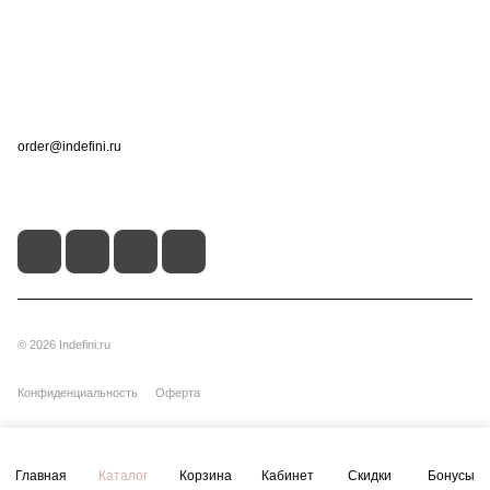
Помощь
Контакты
+7 (495) 660-50-80
order@indefini.ru
г. Москва, Рязанский проспект, 3Б
© 2026 Indefini.ru
Конфиденциальность
Оферта
Главная
Каталог
Корзина
Кабинет
Скидки
Бонусы