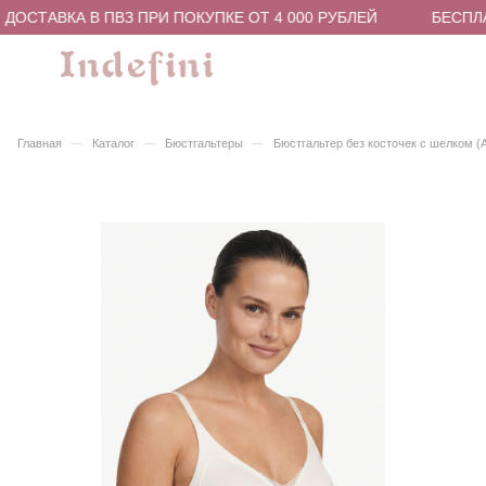
ОСТАВКА В ПВЗ ПРИ ПОКУПКЕ ОТ 4 000 РУБЛЕЙ
БЕСПЛАТ
–
–
–
Главная
Каталог
Бюстгальтеры
Бюстгальтер без косточек с шелком 