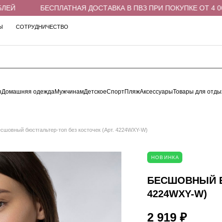
Й
БЕСПЛАТНАЯ ДОСТАВКА В ПВЗ ПРИ ПОКУПКЕ ОТ 4 000 
Ы
СОТРУДНИЧЕСТВО
ы
Домашняя одежда
Мужчинам
Детское
Спорт
Пляж
Аксессуары
Товары для отды
сшовный бюстгальтер-топ без косточек (Арт. 4224WXY-W)
НОВИНКА
БЕСШОВНЫЙ Б
4224WXY-W)
2 919 ₽