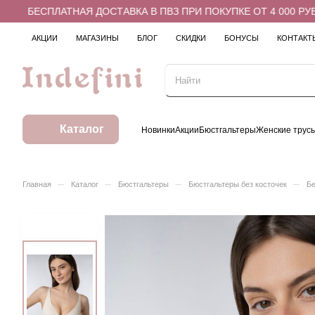
БЕСПЛАТНАЯ ДОСТАВКА В ПВЗ ПРИ ПОКУПКЕ ОТ 4 000 РУБЛЕ
АКЦИИ
МАГАЗИНЫ
БЛОГ
СКИДКИ
БОНУСЫ
КОНТАКТ
Каталог
Новинки
Акции
Бюстгальтеры
Женские трус
–
–
–
–
Главная
Каталог
Бюстгальтеры
Бюстгальтеры без косточек
Бе