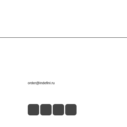
Контакты
+7 (495) 660-50-80
order@indefini.ru
г. Москва, Рязанский проспект, 3Б