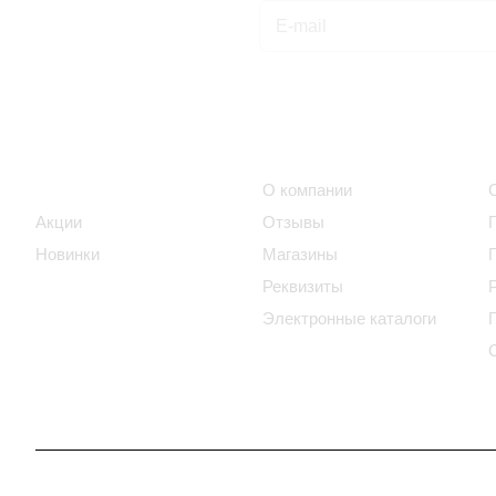
Подписаться
на новости и акции
Интернет-магазин
Компания
Каталог
О компании
Акции
Отзывы
Новинки
Магазины
Реквизиты
Электронные каталоги