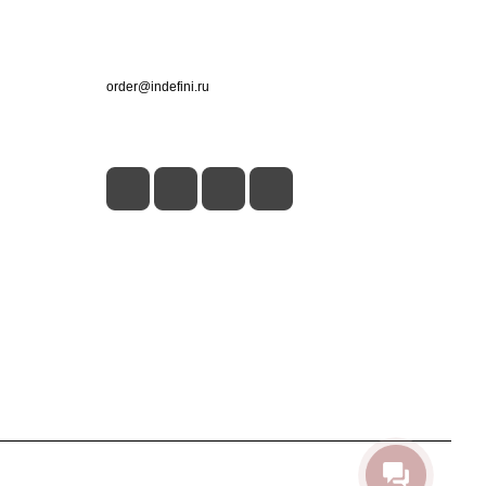
Контакты
+7 (495) 660-50-80
order@indefini.ru
г. Москва, Рязанский проспект, 3Б