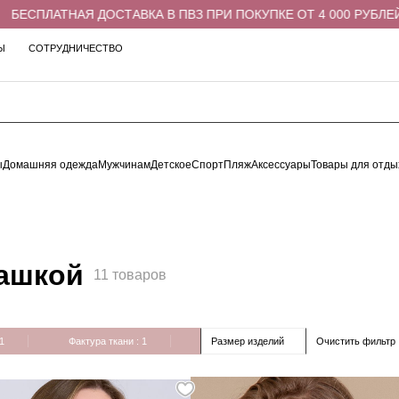
НАЯ ДОСТАВКА В ПВЗ ПРИ ПОКУПКЕ ОТ 4 000 РУБЛЕЙ
Б
Ы
СОТРУДНИЧЕСТВО
ы
Домашняя одежда
Мужчинам
Детское
Спорт
Пляж
Аксессуары
Товары для отды
чашкой
11 товаров
Очистить фильтр
 1
Фактура ткани
: 1
Размер изделий