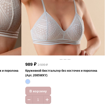
989 ₽
2 599 ₽
к и поролона
Кружевной бюстгальтер без косточек и поролона
(Арт. 2085WXY)
В корзину