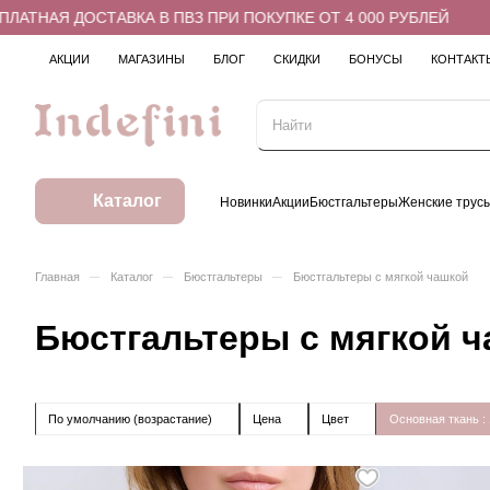
ОСТАВКА В ПВЗ ПРИ ПОКУПКЕ ОТ 4 000 РУБЛЕЙ
БЕСПЛАТ
АКЦИИ
МАГАЗИНЫ
БЛОГ
СКИДКИ
БОНУСЫ
КОНТАКТ
Каталог
Новинки
Акции
Бюстгальтеры
Женские трус
–
–
–
Главная
Каталог
Бюстгальтеры
Бюстгальтеры с мягкой чашкой
Бюстгальтеры с мягкой 
По умолчанию (возрастание)
Цена
Цвет
Основная ткань
: