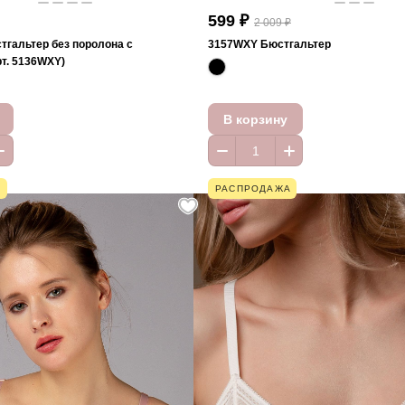
599 ₽
2 009 ₽
тгальтер без поролона с
3157WXY Бюстгальтер
рт. 5136WXY)
В корзину
А
РАСПРОДАЖА