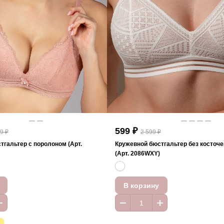
599 ₽
9 ₽
2 599 ₽
тгальтер с поролоном (Арт.
Кружевной бюстгальтер без косточе
(Арт. 2086WXY)
В корзину
А