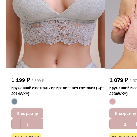
1 199 ₽
1 079 ₽
2 399 ₽
2 57
Кружевной бюстгальтер бралетт без косточек (Арт.
Кружевной бюс
2064WXY)
2038WXY)
В корзину
В корзину
РАСПРОДАЖА
РАСПРОДАЖ