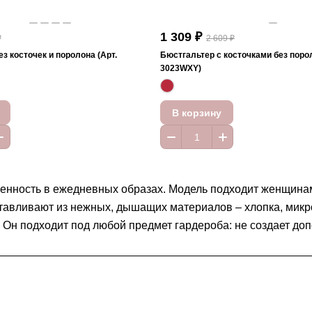
1 309 ₽
₽
2 609 ₽
з косточек и поролона (Арт.
Бюстгальтер с косточками без порол
3023WXY)
В корзину
венность в ежедневных образах. Модель подходит женщинам
отавливают из нежных, дышащих материалов – хлопка, микр
 Он подходит под любой предмет гардероба: не создает до