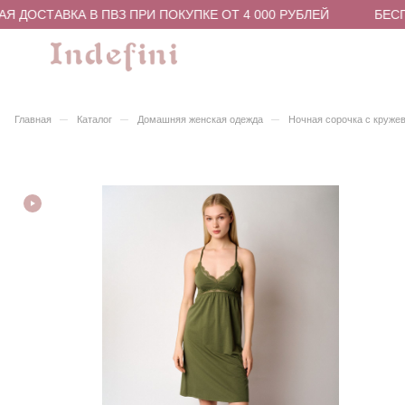
 ДОСТАВКА В ПВЗ ПРИ ПОКУПКЕ ОТ 4 000 РУБЛЕЙ
БЕСПЛ
–
–
–
Главная
Каталог
Домашняя женская одежда
Ночная сорочка с круже