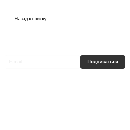
Назад к списку
Подписаться
на новости и акции
Подписаться
Интернет-магазин
Компания
Информация
Помощь
Контакты