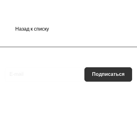
Назад к списку
Подписаться
на новости и акции
Подписаться
Интернет-магазин
Компания
Информация
Помощь