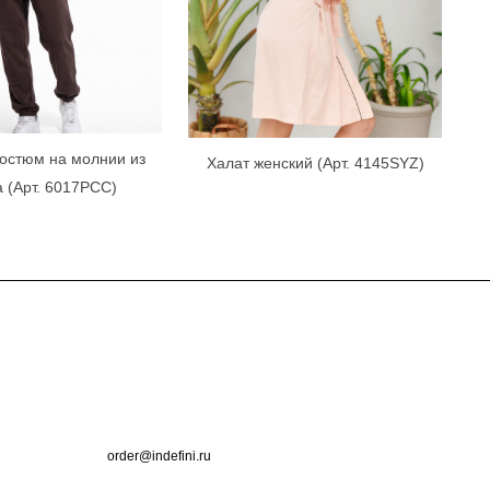
остюм на молнии из
Халат женский (Арт. 4145SYZ)
а (Арт. 6017PCC)
Контакты
+7 (495) 660-50-80
order@indefini.ru