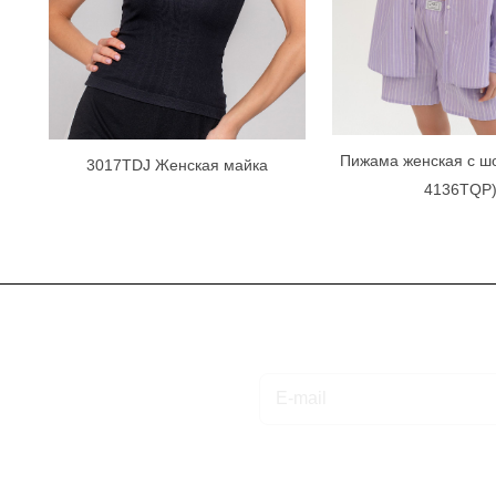
Пижама женская с шо
3017TDJ Женская майка
4136TQP
Подписаться
на новости и акции