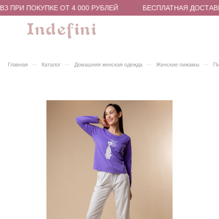
З ПРИ ПОКУПКЕ ОТ 4 000 РУБЛЕЙ
БЕСПЛАТНАЯ ДОСТАВКА
–
–
–
–
Главная
Каталог
Домашняя женская одежда
Женские пижамы
Пи