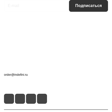
Подписаться
Интернет-магазин
Компания
Информация
Помощь
Контакты
+7 (495) 660-50-80
order@indefini.ru
г. Москва, Рязанский проспект, 3Б