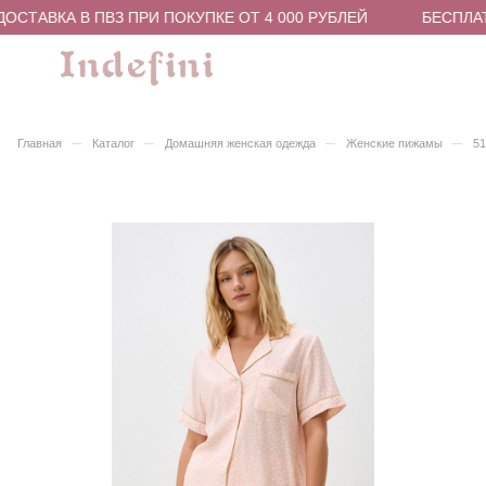
СТАВКА В ПВЗ ПРИ ПОКУПКЕ ОТ 4 000 РУБЛЕЙ
БЕСПЛАТН
–
–
–
–
Главная
Каталог
Домашняя женская одежда
Женские пижамы
5