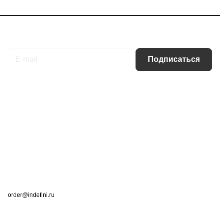
Подписаться
на новости и акции
Подписаться
Интернет-магазин
Компания
Информация
Помощь
Контакты
+7 (495) 660-50-80
order@indefini.ru
г. Москва, Рязанский проспект, 3Б