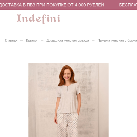
СТАВКА В ПВЗ ПРИ ПОКУПКЕ ОТ 4 000 РУБЛЕЙ
БЕСПЛАТН
–
–
–
Главная
Каталог
Домашняя женская одежда
Пижама женская с брюка