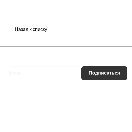
Назад к списку
Подписаться
на новости и акции
Подписаться
Интернет-магазин
Компания
Информация
Помощь