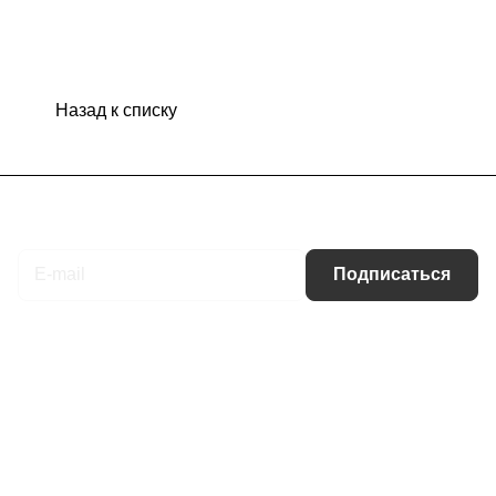
Назад к списку
Подписаться
на новости и акции
Подписаться
Интернет-магазин
Компания
Информация
Помощь