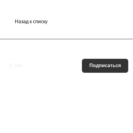
Назад к списку
Подписаться
на новости и акции
Подписаться
Интернет-магазин
Компания
Информация
Помощь
Контакты