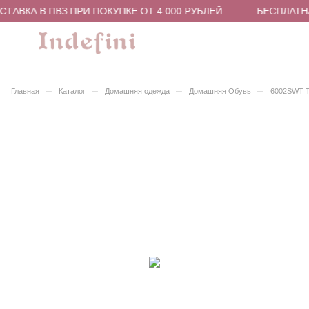
ТАВКА В ПВЗ ПРИ ПОКУПКЕ ОТ 4 000 РУБЛЕЙ
БЕСПЛАТНА
–
–
–
–
Главная
Каталог
Домашняя одежда
Домашняя Обувь
6002SWT Т