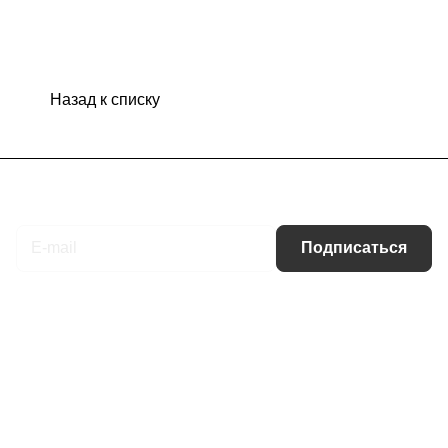
Назад к списку
Подписаться
на новости и акции
Подписаться
Интернет-магазин
Компания
Информация
Помощь