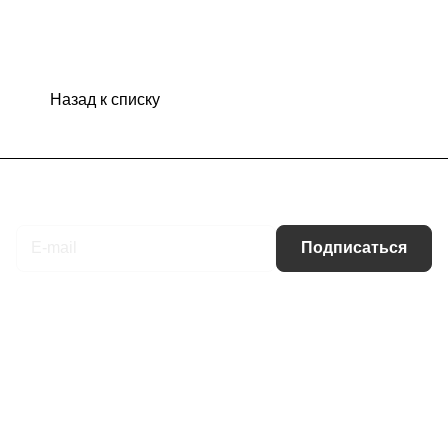
Назад к списку
Подписаться
на новости и акции
Подписаться
Интернет-магазин
Компания
Информация
Помощь