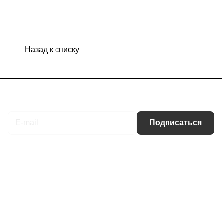
Назад к списку
Подписаться
на новости и акции
Подписаться
Интернет-магазин
Компания
Информация
Помощь