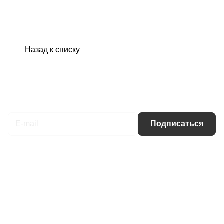
Назад к списку
Подписаться
на новости и акции
Подписаться
Интернет-магазин
Компания
Информация
Помощь