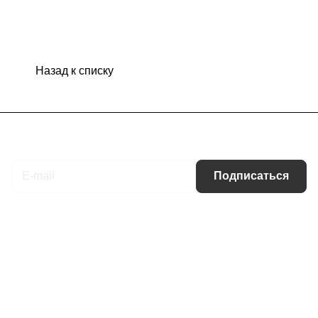
Назад к списку
Подписаться
на новости и акции
Подписаться
Интернет-магазин
Компания
Информация
Помощь