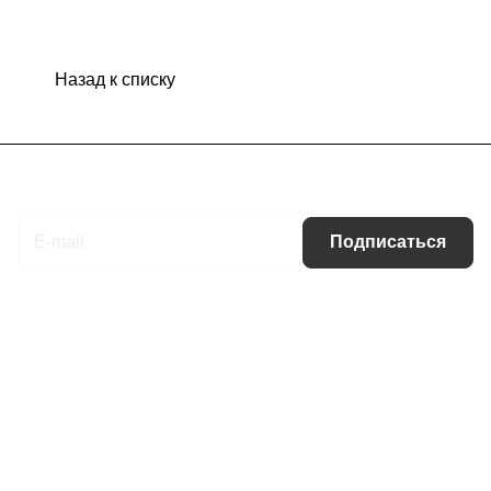
Назад к списку
Подписаться
на новости и акции
Подписаться
Интернет-магазин
Компания
Информация
Помощь
Контакты