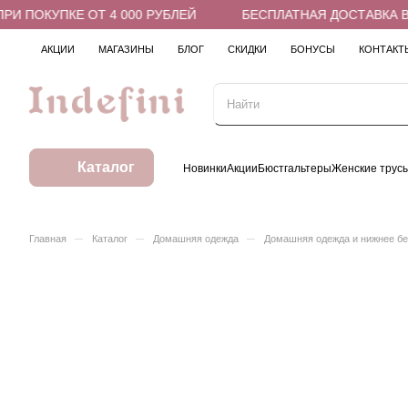
 ПОКУПКЕ ОТ 4 000 РУБЛЕЙ
БЕСПЛАТНАЯ ДОСТАВКА В П
АКЦИИ
МАГАЗИНЫ
БЛОГ
СКИДКИ
БОНУСЫ
КОНТАКТ
Каталог
Новинки
Акции
Бюстгальтеры
Женские трус
–
–
–
Главная
Каталог
Домашняя одежда
Домашняя одежда и нижнее б