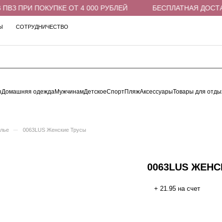
ВЗ ПРИ ПОКУПКЕ ОТ 4 000 РУБЛЕЙ
БЕСПЛАТНАЯ ДОСТАВК
Ы
СОТРУДНИЧЕСТВО
ы
Домашняя одежда
Мужчинам
Детское
Спорт
Пляж
Аксессуары
Товары для отды
–
елье
0063LUS Женские Трусы
0063LUS ЖЕНС
+ 21.95 на счет