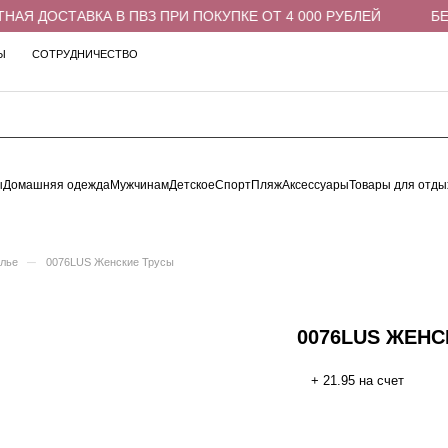
Я ДОСТАВКА В ПВЗ ПРИ ПОКУПКЕ ОТ 4 000 РУБЛЕЙ
БЕСП
Ы
СОТРУДНИЧЕСТВО
ы
Домашняя одежда
Мужчинам
Детское
Спорт
Пляж
Аксессуары
Товары для отды
–
елье
0076LUS Женские Трусы
0076LUS ЖЕНС
+ 21.95 на счет