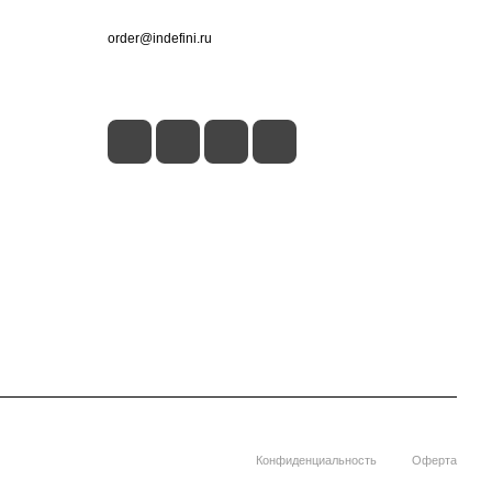
+7 (495) 660-50-80
order@indefini.ru
г. Москва, Рязанский проспект, 3Б
Конфиденциальность
Оферта