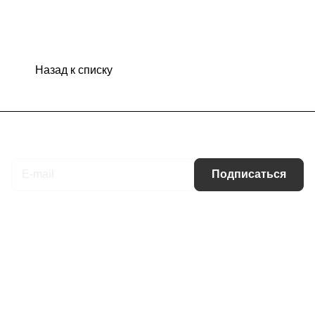
Назад к списку
Подписаться
на новости и акции
Подписаться
Интернет-магазин
Компания
Информация
Помощь