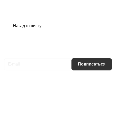
Назад к списку
Подписаться
на новости и акции
Подписаться
Интернет-магазин
Компания
Информация
Помощь