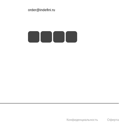
+7 (495) 660-50-80
order@indefini.ru
г. Москва, Рязанский проспект, 3Б
Конфиденциальность
Оферта