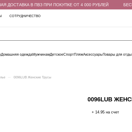
 ДОСТАВКА В ПВЗ ПРИ ПОКУПКЕ ОТ 4 000 РУБЛЕЙ
БЕСПЛ
Ы
СОТРУДНИЧЕСТВО
ы
Домашняя одежда
Мужчинам
Детское
Спорт
Пляж
Аксессуары
Товары для отды
–
елье
0096LUB Женские Трусы
0096LUB ЖЕН
+ 14.95 на счет