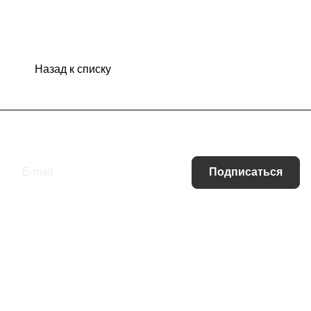
Назад к списку
Подписаться
на новости и акции
Подписаться
Интернет-магазин
Компания
Информация
Помощь