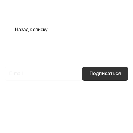
Назад к списку
Подписаться
на новости и акции
Подписаться
Интернет-магазин
Компания
Информация
Помощь