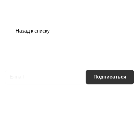
Назад к списку
Подписаться
на новости и акции
Подписаться
Интернет-магазин
Компания
Информация
Помощь