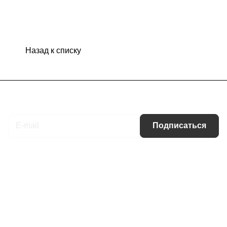
Назад к списку
Подписаться
на новости и акции
Подписаться
Интернет-магазин
Компания
Информация
Помощь