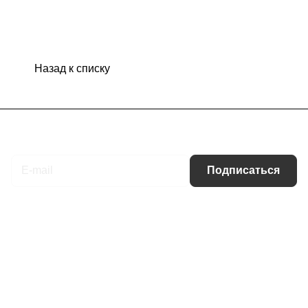
Назад к списку
Подписаться
на новости и акции
Подписаться
Интернет-магазин
Компания
Информация
Помощь