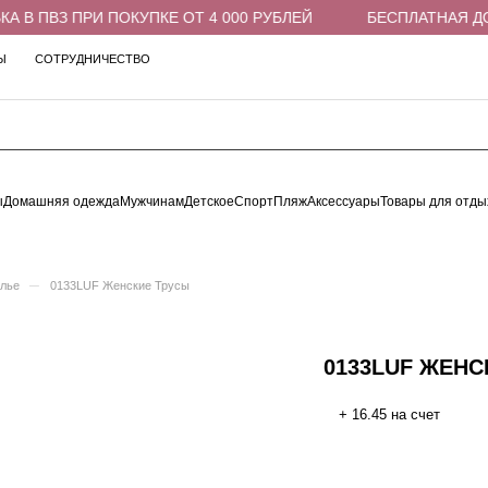
В ПВЗ ПРИ ПОКУПКЕ ОТ 4 000 РУБЛЕЙ
БЕСПЛАТНАЯ ДОСТ
Ы
СОТРУДНИЧЕСТВО
ы
Домашняя одежда
Мужчинам
Детское
Спорт
Пляж
Аксессуары
Товары для отды
–
елье
0133LUF Женские Трусы
0133LUF ЖЕНС
+ 16.45 на счет