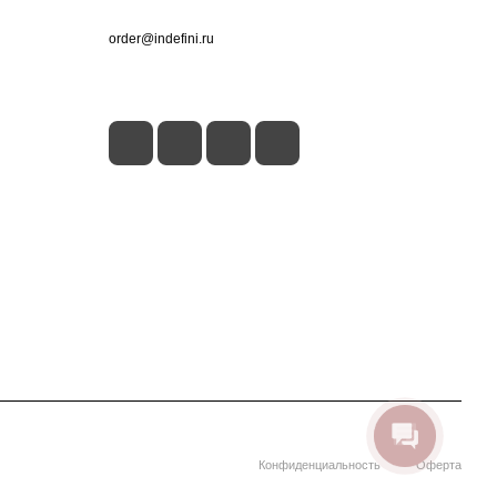
+7 (495) 660-50-80
order@indefini.ru
г. Москва, Рязанский проспект, 3Б
Конфиденциальность
Оферта