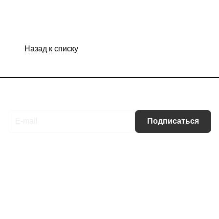
Назад к списку
Подписаться
на новости и акции
Подписаться
Интернет-магазин
Компания
Информация
Помощь