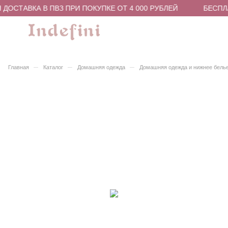
ДОСТАВКА В ПВЗ ПРИ ПОКУПКЕ ОТ 4 000 РУБЛЕЙ
БЕСПЛА
–
–
–
Главная
Каталог
Домашняя одежда
Домашняя одежда и нижнее бель