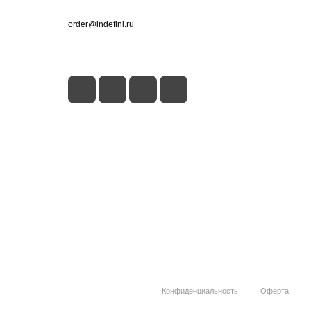
+7 (495) 660-50-80
order@indefini.ru
г. Москва, Рязанский проспект, 3Б
Конфиденциальность
Оферта