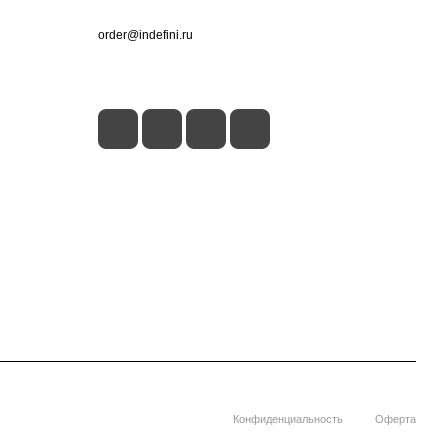
+7 (495) 660-50-80
order@indefini.ru
г. Москва, Рязанский проспект, 3Б
Конфиденциальность
Оферта