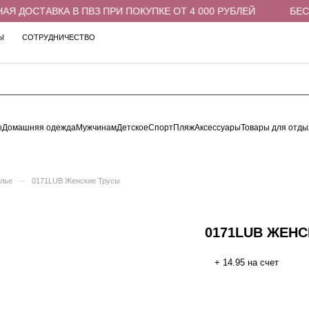
 ДОСТАВКА В ПВЗ ПРИ ПОКУПКЕ ОТ 4 000 РУБЛЕЙ
БЕСПЛ
Ы
СОТРУДНИЧЕСТВО
ы
Домашняя одежда
Мужчинам
Детское
Спорт
Пляж
Аксессуары
Товары для отды
–
елье
0171LUB Женские Трусы
0171LUB ЖЕН
+ 14.95 на счет