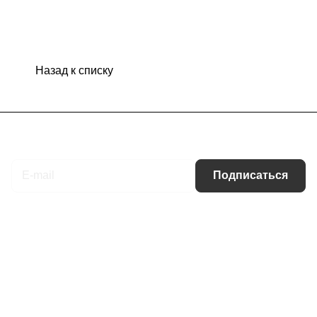
Назад к списку
Подписаться
на новости и акции
Подписаться
Интернет-магазин
Компания
Информация
Помощь