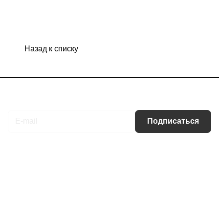
Назад к списку
Подписаться
на новости и акции
Подписаться
Интернет-магазин
Компания
Информация
Помощь