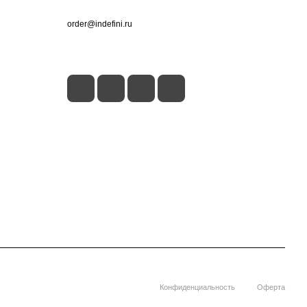
+7 (495) 660-50-80
order@indefini.ru
г. Москва, Рязанский проспект, 3Б
Конфиденциальность
Оферта