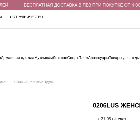
ЕЙ
БЕСПЛАТНАЯ ДОСТАВКА В ПВЗ ПРИ ПОКУПКЕ ОТ 4 000
Ы
СОТРУДНИЧЕСТВО
ы
Домашняя одежда
Мужчинам
Детское
Спорт
Пляж
Аксессуары
Товары для отды
–
елье
0206LUS Женские Трусы
0206LUS ЖЕНС
+ 21.95 на счет