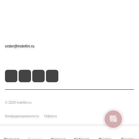
Информация
Помощь
Контакты
+7 (495) 660-50-80
order@indefini.ru
г. Москва, Рязанский проспект, 3Б
© 2026 Indefini.ru
Конфиденциальность
Оферта