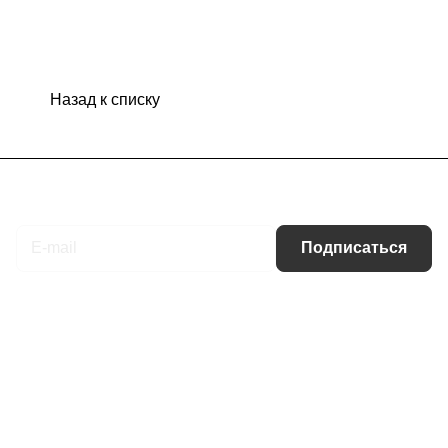
Назад к списку
Подписаться
на новости и акции
Подписаться
Интернет-магазин
Компания
Информация
Помощь